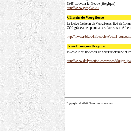
1348 Louvain-la-Neuve (Belgique)
http://www.giroplan.eu
Célestin de Wergifosse
Le Belge Célestin de Wergifosse, âgé de 15 an
CO2 grâce à ses panneaux solaires, son éolien
http://www.rtbf.be/info/societe/detail_concou
Jean-François Desguin
Inventeur du bouchon de sécurité étanche et i
http://www.dailymotion.com/video/xbujpp_je
Copyright © 2020. Tous droits réservés.