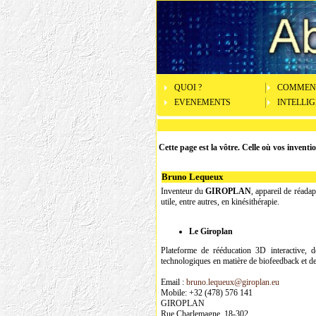
QUOI ?
COMMENT
EVENEMENTS
INTELLI
Cette page est la vôtre. Celle où vos inventi
Bruno Lequeux
Inventeur du
GIROPLAN
, appareil de réada
utile, entre autres, en kinésithérapie.
Le Giroplan
Plateforme de rééducation 3D interactive, de
technologiques en matière de biofeedback et de
Email :
bruno.lequeux@giroplan.eu
Mobile: +32 (478) 576 141
GIROPLAN
Rue Charlemagne, 18-302