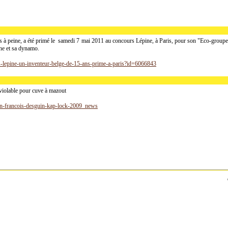
s à peine, a été primé le samedi 7 mai 2011 au concours Lépine, à Paris, pour son "Eco-groupe
ne et sa dynamo.
rs-lepine-un-inventeur-belge-de-15-ans-prime-a-paris?id=6066843
nviolable pour cuve à mazout
an-francois-desguin-kap-lock-2009_news