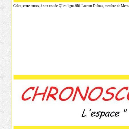
Grâce, entre autres, à son test de QI en ligne 9I6, Laurent Dubois, membre de Mensa